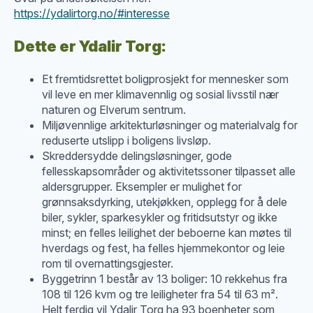
https://ydalirtorg.no/#interesse
Dette er Ydalir Torg:
Et fremtidsrettet boligprosjekt for mennesker som
vil leve en mer klimavennlig og sosial livsstil nær
naturen og Elverum sentrum.
Miljøvennlige arkitekturløsninger og materialvalg for
reduserte utslipp i boligens livsløp.
Skreddersydde delingsløsninger, gode
fellesskapsområder og aktivitetssoner tilpasset alle
aldersgrupper. Eksempler er mulighet for
grønnsaksdyrking, utekjøkken, opplegg for å dele
biler, sykler, sparkesykler og fritidsutstyr og ikke
minst; en felles leilighet der beboerne kan møtes til
hverdags og fest, ha felles hjemmekontor og leie
rom til overnattingsgjester.
Byggetrinn 1 består av 13 boliger: 10 rekkehus fra
108 til 126 kvm og tre leiligheter fra 54 til 63 m².
Helt ferdig vil Ydalir Torg ha 93 boenheter som