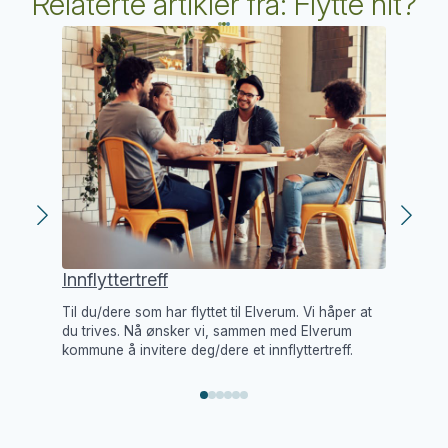
Relaterte artikler fra: Flytte hit?
Innflyttertreff
Ve
Til du/dere som har flyttet til Elverum. Vi håper at
Elv
du trives. Nå ønsker vi, sammen med Elverum
mes
kommune å invitere deg/dere et innflyttertreff.
lit