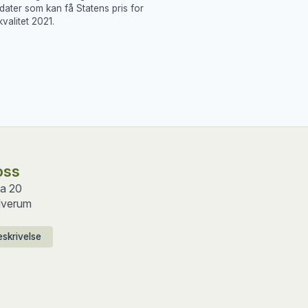
dater som kan få Statens pris for
valitet 2021.
oss
ta 20
lverum
skrivelse