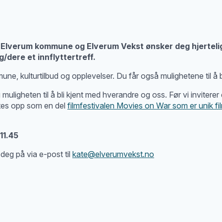
um. Elverum kommune og Elverum Vekst ønsker deg hjerteli
g/dere et innflyttertreff.
ne, kulturtilbud og opplevelser. Du får også mulighetene til å 
i og muligheten til å bli kjent med hverandre og oss. Før vi invite
ttes opp som en del
filmfestivalen Movies on War som er unik fil
11.45
deg på via e-post til
kate@elverumvekst.no