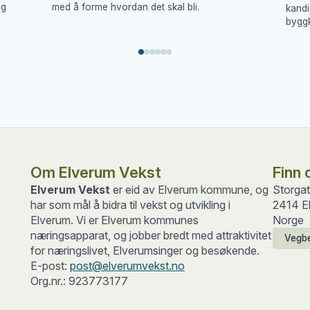
og
med å forme hvordan det skal bli.
kandi
byggk
Om Elverum Vekst
Finn 
Elverum Vekst
er eid av Elverum kommune, og
Storga
har som mål å bidra til vekst og utvikling i
2414 E
Elverum. Vi er Elverum kommunes
Norge
næringsapparat, og jobber bredt med attraktivitet
Vegbe
for næringslivet, Elverumsinger og besøkende.
E-post:
post@elverumvekst.no
Org.nr.: 923773177