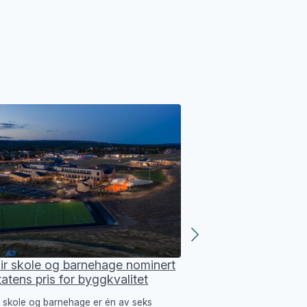
Bildelingsordning 
For å gjøre livet enda 
vil. Ønsker vi Otto vel
ir skole og barnehage nominert
Statens pris for byggkvalitet
r skole og barnehage er én av seks