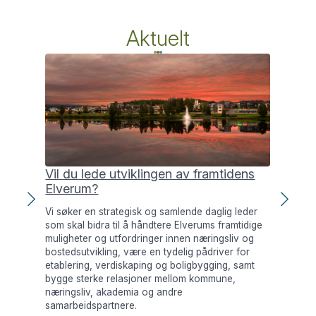
Aktuelt
Vil du lede utviklingen av framtidens
Et
Elverum?
In
Vi søker en strategisk og samlende daglig leder
Ind
som skal bidra til å håndtere Elverums framtidige
arbe
muligheter og utfordringer innen næringsliv og
Gra
bostedsutvikling, være en tydelig pådriver for
etablering, verdiskaping og boligbygging, samt
bygge sterke relasjoner mellom kommune,
næringsliv, akademia og andre
samarbeidspartnere.